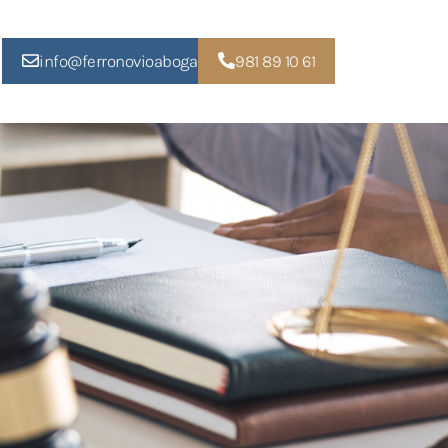
info@ferronovioabogados.com
981 89 10 61