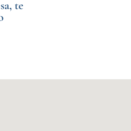
a, te
o