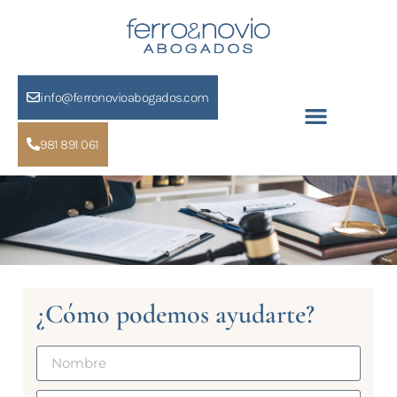
info@ferronovioabogados.com
981 891 061
¿Cómo podemos ayudarte?