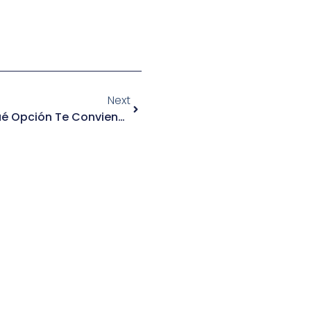
Next
¿Separación O Divorcio? Qué Opción Te Conviene Más