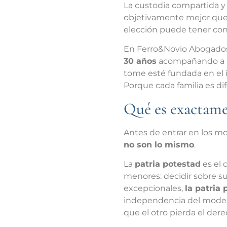
La custodia compartida y 
objetivamente mejor que l
elección puede tener cons
En Ferro&Novio Abogado
30 años
acompañando a pa
tome esté fundada en el i
Porque cada familia es di
Qué es exactame
Antes de entrar en los m
no son lo mismo
.
La
patria potestad
es el 
menores: decidir sobre su
excepcionales,
la patria
independencia del modelo
que el otro pierda el dere