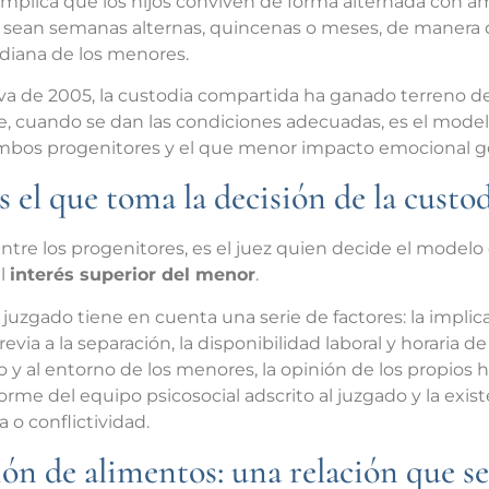
implica que los hijos conviven de forma alternada con 
a sean semanas alternas, quincenas o meses, de manera
tidiana de los menores.
iva de 2005, la custodia compartida ha ganado terreno d
e, cuando se dan las condiciones adecuadas, es el mode
 ambos progenitores y el que menor impacto emocional ge
s el que toma la decisión de la custo
re los progenitores, es el juez quien decide el modelo de
el
interés superior del menor
.
el juzgado tiene en cuenta una serie de factores: la implic
revia a la separación, la disponibilidad laboral y horaria 
io y al entorno de los menores, la opinión de los propios
orme del equipo psicosocial adscrito al juzgado y la exis
 o conflictividad.
ón de alimentos: una relación que s