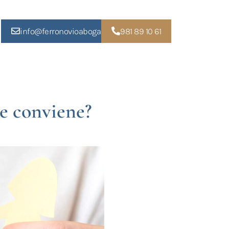
info@ferronovioabogados.com
981 89 10 61
te conviene?